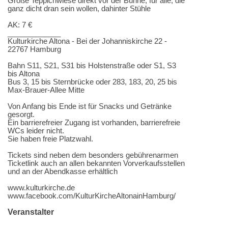
Große Teppichwiese direkt vor der Bühne, für alle, die
ganz dicht dran sein wollen, dahinter Stühle
AK: 7 €
_____________
Kulturkirche Altona - Bei der Johanniskirche 22 -
22767 Hamburg
Bahn S11, S21, S31 bis Holstenstraße oder S1, S3
bis Altona
Bus 3, 15 bis Sternbrücke oder 283, 183, 20, 25 bis
Max-Brauer-Allee Mitte
Von Anfang bis Ende ist für Snacks und Getränke
gesorgt.
Ein barrierefreier Zugang ist vorhanden, barrierefreie
WCs leider nicht.
Sie haben freie Platzwahl.
Tickets sind neben dem besonders gebührenarmen
Ticketlink auch an allen bekannten Vorverkaufsstellen
und an der Abendkasse erhältlich
www.kulturkirche.de
www.facebook.com/KulturKircheAltonainHamburg/
Veranstalter
Kulturkirche Altona gemeinnützige GmbH