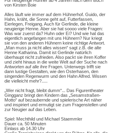
Für neugierige Hühner ab 4 Jahren nach dem Buch
von Kirsten Boie
Alles läuft wie immer auf dem Hühnerhof. Guido, der
Hahn, kräht, die Sonne geht auf, Futterfassen,
Eierlegen, Freigang. Auch für Gerlinde, die kleine
neugierige Henne. Aber sie hat soooo viele Fragen:
Was war zuerst da? Huhn oder Ei? Und wie hat das
eigentlich angefangen mit uns Hühnern? Nur kriegt
sie von den anderen Hühnern keine richtige Antwort.
„Man muss ja nicht alles wissen“ sagt z.B. die alte
Henne Katharina. Damit ist Gerlinde natürlich
überhaupt nicht zufrieden. Also packt sie ihren Koffer
und zieht hinaus in die weite Welt auf der Suche nach
Antworten auf alle ihre Fragen. Unterwegs trifft sie
dann lustige Gestalten, wie den Osterhasen, den
singenden Regenwurm und den Hahn Alfred. Wissen
die vielleicht mehr?.....
„Wer nicht fragt, bleibt dumm“... Das Figurentheater
Gingganz bringt den Kindern das „Sesamstraßen-
Motto“ auf bezaubernde und spielerische Art näher
und inspiriert und ermutigt sie zum Fragenstellen und
zur Neugier auf das Leben.
Spiel: Mechthild und Michael Staemmler
Dauer ca. 50 Minuten
Einlass ab 14.30 Uhr